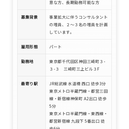
意な方、長期勤務可能な方
募集背景
事業拡大に伴うコンサルタント
の増員、２～３名の増員を計画
しています。
雇用形態
パート
勤務地
東京都千代田区神田三崎町３-
３-３ 三崎町三上ビル３F
最寄り駅
JR総武線 水道橋 西口 徒歩3分
東京メトロ半蔵門線・都営三田
線・新宿線神保町 A2出口 徒歩
5分
東京メトロ半蔵門線・東西線・
都営新宿線 九段下 5番出口 徒
歩6分