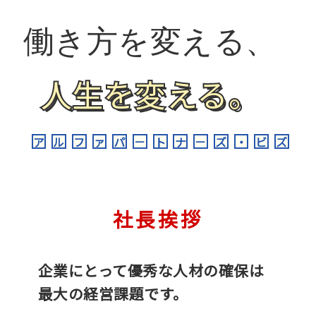
働き方を変える、
人生を変える。
ア
ル
フ
ァ
パ
－
ト
ナ
－
ズ
・
ビ
ズ
社長挨拶
企業にとって優秀な人材の確保は
最大の経営課題です。