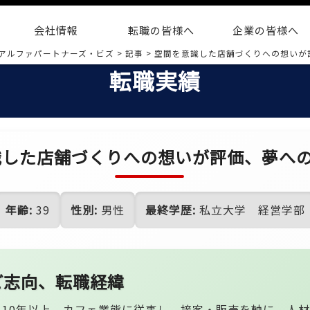
会社情報
転職の皆様へ
企業の皆様へ
アルファパートナーズ・ビズ
>
記事
>
空間を意識した店舗づくりへの想いが
転職実績
識した店舗づくりへの想いが評価、夢へ
年齢:
39
性別:
男性
最終学歴:
私立大学 経営学部
ご志向、転職経緯
ら10年以上、カフェ業態に従事し、接客・販売を軸に、人