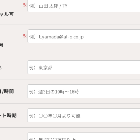
※
ャル可
※
号
地
日/時間
ート時期