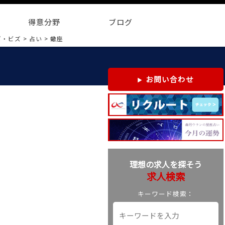
得意分野
ブログ
ズ・ビズ
>
占い
>
蠍座
お問い合わせ
理想の求人を探そう
求人検索
キーワード検索：