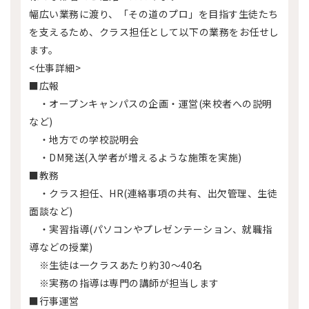
幅広い業務に渡り、「その道のプロ」を目指す生徒たち
を支えるため、クラス担任として以下の業務をお任せし
ます。
<仕事詳細>
■広報
・オープンキャンパスの企画・運営(来校者への説明
など)
・地方での学校説明会
・DM発送(入学者が増えるような施策を実施)
■教務
・クラス担任、HR(連絡事項の共有、出欠管理、生徒
面談など)
・実習指導(パソコンやプレゼンテーション、就職指
導などの授業)
※生徒は一クラスあたり約30～40名
※実務の指導は専門の講師が担当します
■行事運営