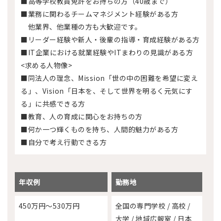
■高等学校教員免許をお持ちの方（40歳まで）
■業務に関わるチームマネジメント経験がある方
他業界、他業種の方も大歓迎です。
■リーダー経験や新人・後輩の指導・育成経験がある方
■IT企業における就業経験やITまわりの見識がある方
<求める人物像>
■同法人の理念、Mission「世の中の困難を希望に変え
る」、Vision「日本を、そして世界を明るく元気にす
る」に共感できる方
■教育、人の育成に関心をお持ちの方
■何か一つ輝くものを持ち、人間的魅力がある方
■自分で考え行動できる方
年収例
勤務地
450万円～530万円
全国の専門学校 / 高校 /
大学 / 地域広報室 / 日本