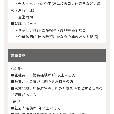
・学内イベントの企画(姉妹校合同の体育祭などの運
営・進行管理)
・運営補助
■就職サポート
・キャリア教育(面接指導・履歴書添削など)
・企業訪問(生徒の希望にかなう企業の求人を開拓)
応募資格
<必須>
■正社員での勤務経験が1年以上ある方
■教育、人の育成に関心をお持ちの方
■営業経験、店舗運営等、対外折衝を必要とする仕事の
ご経験がある方
<歓迎>
■社会人経験が3年以上ある方