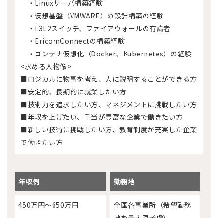
・Linuxサーバ構築経験
・仮想基盤（VMWARE）の設計構築の経験
・L3L2スイッチ、ファイアウォールの有識者
・EricomConnectの構築経験
・コンテナ仮想化（Docker、Kubernetes）の経験
<求める人物像>
■ロジカルに物事を考え、人に説明することができる方
■安定的、長期的に就業したい方
■技術力を追求したい方、マネジメントに挑戦したい方
■年収を上げたい、手当が豊富な企業で働きたい方
■新しい技術に挑戦したい方、教育制度が充実した企業
で働きたい方
年収例
勤務地
450万円～650万円
全国各事業所（希望勤務
地を最大限考慮）