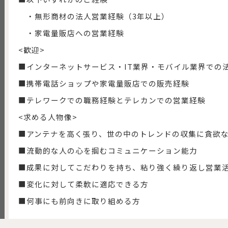
・無形商材の法人営業経験（3年以上）
・家電量販店への営業経験
<歓迎>
■インターネットサービス・IT業界・モバイル業界での
■携帯電話ショップや家電量販店での販売経験
■テレワークでの職務経験とテレカンでの営業経験
<求める人物像>
■アンテナを高く張り、世の中のトレンドの収集に貪欲
■流動的な人の心を掴むコミュニケーション能力
■成果に対してこだわりを持ち、粘り強く繰り返し営業
■変化に対して柔軟に適応できる方
■何事にも前向きに取り組める方