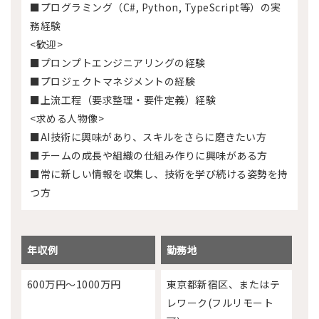
■プログラミング（C#, Python, TypeScript等）の実
務経験
<歓迎>
■プロンプトエンジニアリングの経験
■プロジェクトマネジメントの経験
■上流工程（要求整理・要件定義）経験
<求める人物像>
■AI技術に興味があり、スキルをさらに磨きたい方
■チームの成長や組織の仕組み作りに興味がある方
■常に新しい情報を収集し、技術を学び続ける姿勢を持
つ方
年収例
勤務地
600万円～1000万円
東京都新宿区、またはテ
レワーク(フルリモート