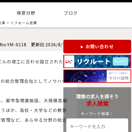
得意分野
ブログ
仕事
>
リフォーム営業
No:YM-0118 更新日:2026/8/7
お問い合わせ
層ビルの竣工に合わせ設立されたと
ンの総合管理会社としてノウハウ
理想の求人を探そう
ル、都市型商業施設、大規模高機
求人検索
担うほか、高校・大学などの教育
キーワード検索：
定管理など、あらゆる分野の総合