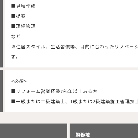
■見積作成
■提案
■現場管理
など
※住居スタイル、生活習慣等、目的に合わせたリノベー
す。
<必須>
■リフォーム営業経験が6年以上ある方
■一級または二級建築士、1級または2級建築施工管理技
勤務地