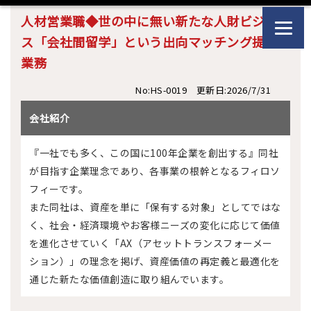
人材営業職◆世の中に無い新たな人財ビジネ
ス「会社間留学」という出向マッチング提案
業務
No:HS-0019 更新日:2026/7/31
会社紹介
『一社でも多く、この国に100年企業を創出する』同社
が目指す企業理念であり、各事業の根幹となるフィロソ
フィーです。
また同社は、資産を単に「保有する対象」としてではな
く、社会・経済環境やお客様ニーズの変化に応じて価値
を進化させていく「AX（アセットトランスフォーメー
ション）」の理念を掲げ、資産価値の再定義と最適化を
通じた新たな価値創造に取り組んでいます。