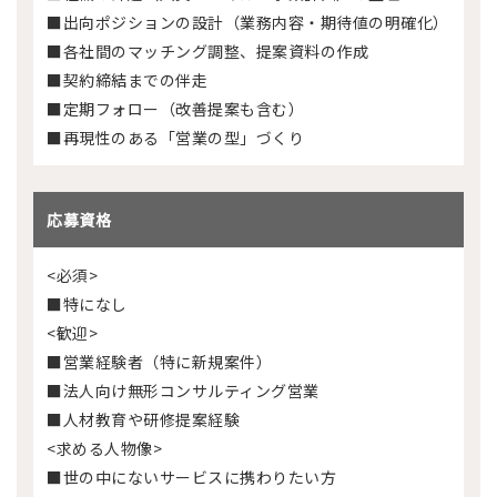
■出向ポジションの設計（業務内容・期待値の明確化）
■各社間のマッチング調整、提案資料の作成
■契約締結までの伴走
■定期フォロー（改善提案も含む）
■再現性のある「営業の型」づくり
応募資格
<必須>
■特になし
<歓迎>
■営業経験者（特に新規案件）
■法人向け無形コンサルティング営業
■人材教育や研修提案経験
<求める人物像>
■世の中にないサービスに携わりたい方