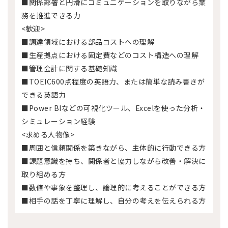
■関係部署と円滑にコミュニケーションを取りながら業
務を推進できる力
<歓迎>
■調達領域における部品コストへの理解
■生産拠点における固定費などのコスト構造への理解
■管理会計に関する基礎知識
■TOEIC600点程度の英語力、または簡単な読み書きが
できる英語力
■Power BIなどの可視化ツール、Excelを使った分析・
シミュレーション経験
<求める人物像>
■周囲と信頼関係を築きながら、主体的に行動できる方
■課題意識を持ち、関係者と協力しながら改善・解決に
取り組める方
■数値や事象を整理し、論理的に考えることができる方
■相手の話を丁寧に理解し、自分の考えを伝えられる方