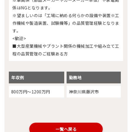
※車関係（部品メーカーやカーメーカー本体）や家電関
係はNGとなります。
※望ましいのは「工場に納める何らかの設備や装置※工
作機械や製造装置、試験機等」の品質管理経験となりま
す。
<歓迎>
■大型産業機械やプラント関係の機械加工や組み立て工
程の品質管理のご経験ある方
年収例
勤務地
800万円～1200万円
神奈川県藤沢市
一覧へ戻る