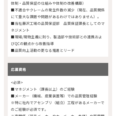
体制・品質保証の仕組みや体制の改善構築）
■不適合やクレームの発生件数の減少（現在、品質関係
にて重大な課題や問題があるわけではありません）。
■当社藤沢工場の品質保証部 品質保証課長としてのマ
ネジメント
■現場/現物主義に則り、製造部や技術部との連携およ
びQCの観点から改善指導
■品質向上活動の更なる推進とリード
応募資格
<必須>
■マネジメント（課長以上）のご経験
■メーカー（機械、産業装置等）での品質管理経験
※特に社内でアセンブリ（組立）工程があるメーカーで
のご経験が必須です。