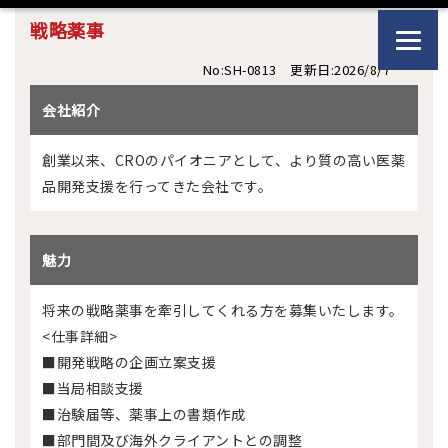
戦略薬事
No:SH-0813 更新日:2026/8/7
会社紹介
創業以来、CROのパイオニアとして、より質の高い医薬
品開発支援を行ってきた会社です。
魅力
将来の戦略薬事を牽引してくれる方を募集いたします。
<仕事詳細>
■開発戦略の企画立案支援
■当局相談支援
■治験届等、薬事上の書類作成
■部門間及び海外クライアントとの調整