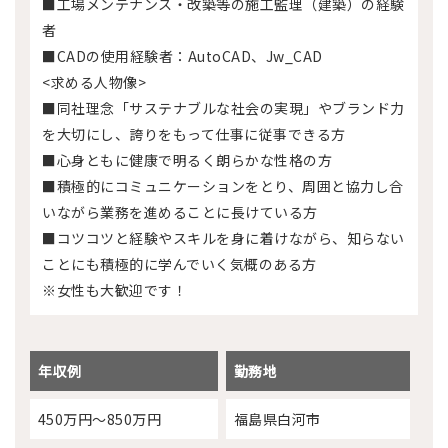
■工場メンテナンス・改築等の施工監理（建築）の経験
者
■CADの使用経験者：AutoCAD、Jw_CAD
<求める人物像>
■同社理念「サステナブルな社会の実現」やブランド力
を大切にし、誇りをもって仕事に従事できる方
■心身ともに健康で明るく朗らかな性格の方
■積極的にコミュニケーションをとり、周囲と協力し合
いながら業務を進めることに長けている方
■コツコツと経験やスキルを身に着けながら、知らない
ことにも積極的に学んでいく気概のある方
※女性も大歓迎です！
年収例
勤務地
450万円～850万円
福島県白河市