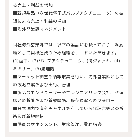
る売上・利益の増加
■新規製品（次世代電子式バルブアクチュエータ）の拡
販による売上・利益の増加
■海外営業課マネジメント
同社海外営業課では、以下の製品群を扱っており、課長
職として目標達成のため組織をリードいただきます。
(1)歯車、(2)バルブアクチュエータ、(3)ジャッキ、(4)
ミキサー、(5)減速機
■マーケット調査や情報収集を行い、海外営業課として
の戦略立案および実行、管理
■製品のエンドユーザーやエンジニアリング会社、代理
店との折衝および新規開拓、既存顧客へのフォロー
■日本国内で海外チャネルを有している代理店等との折
衝及び新規開拓
■課員のマネジメント、労務管理、業務指導