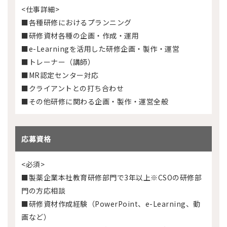
<仕事詳細>
■各種研修におけるプランニング
■研修資材各種の企画・作成・運用
■e-Learningを活用した研修企画・製作・運営
■トレーナー（講師）
■MR認定センター対応
■クライアントとの打ち合わせ
■その他研修に関わる企画・製作・運営全般
応募資格
<必須>
■製薬企業本社教育研修部門で3年以上※CSOの研修部
門の方応相談
■研修資材作成経験（PowerPoint、e-Learning、動
画など）