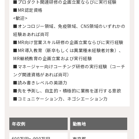
■プロダクト関連研修の企画立案ならびに実行経験
■MR認定資格
<歓迎>
■オンコロジー領域、免疫領域、CNS領域のいずれかの
経験ああれば尚可
■MR向け営業スキル研修の企画立案ならびに実行経験
■MR導入教育（新卒もしくは異業種未経験者対象）、
MR継続教育の企画立案および実行経験
■マネージャー向けコーチング研修の実行経験（コーチ
ング関連資格があれば尚可）
■読み書きレベルの英語力
■先を予測し、自主的・積極的に業務を遂行する意欲
■コミュニケーション力、ネゴシエーション力
年収例
勤務地
600万円～900万円
東京都