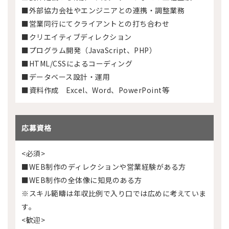
■外部協力会社やエンジニアとの連携・調整業務
■営業同行にてクライアントとの打ち合わせ
■クリエイティブディレクション
■プログラム開発（JavaScript、PHP）
■HTML/CSSによるコーディング
■データベース設計・運用
■資料作成 Excel、Word、PowerPoint等
応募資格
<必須>
■WEB制作のディレクションや営業経験がある方
■WEB制作の全体像に知見のある方
※スキル範疇は年収比例で入り口では広めに考えていま
す。
<歓迎>