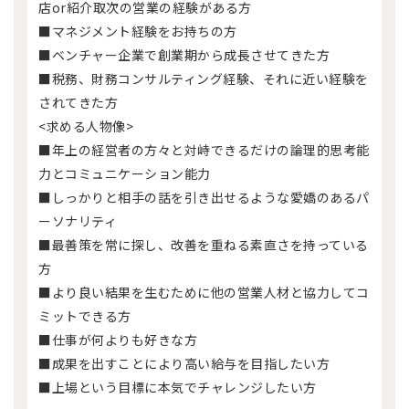
店or紹介取次の営業の経験がある方
■マネジメント経験をお持ちの方
■ベンチャー企業で創業期から成長させてきた方
■税務、財務コンサルティング経験、それに近い経験を
されてきた方
<求める人物像>
■年上の経営者の方々と対峙できるだけの論理的思考能
力とコミュニケーション能力
■しっかりと相手の話を引き出せるような愛嬌のあるパ
ーソナリティ
■最善策を常に探し、改善を重ねる素直さを持っている
方
■より良い結果を生むために他の営業人材と協力してコ
ミットできる方
■仕事が何よりも好きな方
■成果を出すことにより高い給与を目指したい方
■上場という目標に本気でチャレンジしたい方