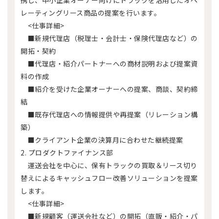
携し、中小企業オーナー向けにトラックを活用したオペ
レーティングリース商品の提案を行います。
<仕事詳細>
■新規代理店（税理士・会計士・保険代理店など）の
開拓・契約
■代理店・紹介パートナーへの商材説明および提案資
料の作成
■紹介を受けた企業オーナーへの提案、商談、契約締
結
■既存代理店への情報提供や再提案（リレーション構
築）
■クライアント企業の決算月に合わせた継続提案
2. プロダクトファイナンス部
運送会社を中心に、保有トラックの買取＆リース切り
替えによるキャッシュフロー改善ソリューションを提案
します。
<仕事詳細>
■新規顧客（運送会社など）の開拓（直販・紹介・パ