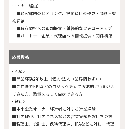
ートナー経由）
■顧客課題のヒアリング、提案資料の作成・商談・契
約締結
■既存顧客への追加提案・継続的なフォローアップ
■パートナー企業・代理店への情報提供・関係構築
応募資格
<必須>
■営業経験2年以上（個人/法人（業界問わず））
■ご自身でKPIなどのロジックを立て戦略的に行動され
てきた方、熱量をもって自走できる方
<歓迎>
■中小企業オーナー経営者に対する営業経験
■社内MVP、社内ギネスなどの営業実績をお持ちの方
■税理士、会計士、保険代理店、IFAなどに対し、代理