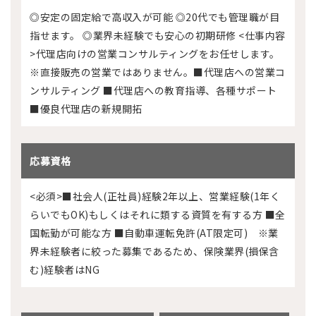
◎安定の固定給で高収入が可能 ◎20代でも管理職が目
指せます。 ◎業界未経験でも安心の初期研修 <仕事内容
>代理店向けの営業コンサルティングをお任せします。
※直接販売の営業ではありません。■代理店への営業コ
ンサルティング ■代理店への教育指導、各種サポート
■優良代理店の新規開拓
応募資格
<必須>■社会人(正社員)経験2年以上、営業経験(1年く
らいでもOK)もしくはそれに類する資質を有する方 ■全
国転勤が可能な方 ■自動車運転免許(AT限定可) ※業
界未経験者に絞った募集であるため、保険業界(損保含
む)経験者はNG