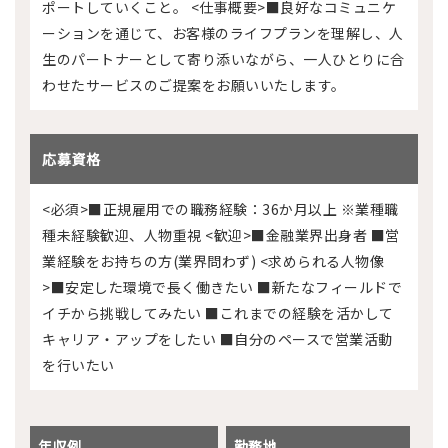
ポートしていくこと。 <仕事概要>■良好なコミュニケ
ーションを通じて、お客様のライフプランを理解し、人
生のパートナーとして寄り添いながら、一人ひとりに合
わせたサービスのご提案をお願いいたします。
応募資格
<必須>■正規雇用での職務経験：36か月以上 ※業種職
種未経験歓迎、人物重視 <歓迎>■金融業界出身者 ■営
業経験をお持ちの方(業界問わず) <求められる人物像
>■安定した環境で長く働きたい ■新たなフィールドで
イチから挑戦してみたい ■これまでの経験を活かして
キャリア・アップをしたい ■自分のペースで営業活動
を行いたい
年収例
勤務地