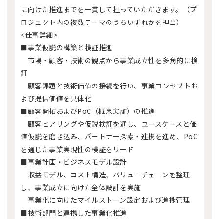
に向けた推進までを一貫して担っていただきます。（プ
ロジェクト内の複数テーマのうちいずれかを担当）
<仕事詳細>
■事業仮説の構築と検証推進
市場・顧客・技術の観点から事業成立性を多角的に検
証
顧客課題と技術価値の接続を行い、事業コンセプトお
よび提供価値を具体化
■顧客開拓およびPoC（概念実証）の推進
顧客ヒアリングや仮説検証を通じ、ユースケースと価
値仮説を磨き込み、パートナー探索・連携を進め、PoC
を通じた事業実現性の検証をリード
■事業計画・ビジネスモデル設計
収益モデル、コスト構造、バリューチェーンを整理
し、事業成立に向けた全体設計を実施
事業化に向けたマイルストーン設定および進捗管理
■技術部門と連携した事業化推進