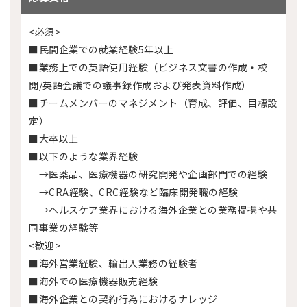
<必須>
■民間企業での就業経験5年以上
■業務上での英語使用経験（ビジネス文書の作成・校
閲/英語会議での議事録作成および発表資料作成）
■チームメンバーのマネジメント（育成、評価、目標設
定）
■大卒以上
■以下のような業界経験
→医薬品、医療機器の研究開発や企画部門での経験
→CRA経験、CRC経験など臨床開発職の経験
→ヘルスケア業界における海外企業との業務提携や共
同事業の経験等
<歓迎>
■海外営業経験、輸出入業務の経験者
■海外での医療機器販売経験
■海外企業との契約行為におけるナレッジ