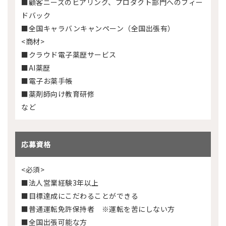
■顧客ニーズのヒアリング、プロダクト部門へのフィー
ドバック
■全国キャラバンキャンペーン（全国出張有）
<商材>
■クラウド電子薬歴サービス
■AI薬歴
■電子お薬手帳
■薬剤師向け教育研修
など
応募資格
<必須>
■法人営業経験3年以上
■目標達成にこだわることができる
■普通運転免許保持者 ※運転を苦にしない方
■全国出張可能な方