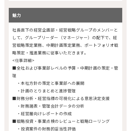
魅力
社長直下の経営企画部・経営戦略グループのメンバーと
して、グループリーダー（マネージャー）の配下で、経
営戦略策定業務、中期計画策定業務、ポートフォリオ戦
略策定・推進業務に従事いただきます。
<仕事詳細>
■全社および事業部レベルの予算・中期計画の策定・管
理
・本社方針の策定と事業部への展開
・計画のとりまとめと進捗管理
■財務分析・経営指標の可視化による意思決定支援
・財務諸表・管理会計データの分析
・経営層向けレポートの作成
■戦略投資・事業点検のレビューと戦略ローリング
・投資案件の財務的妥当性評価