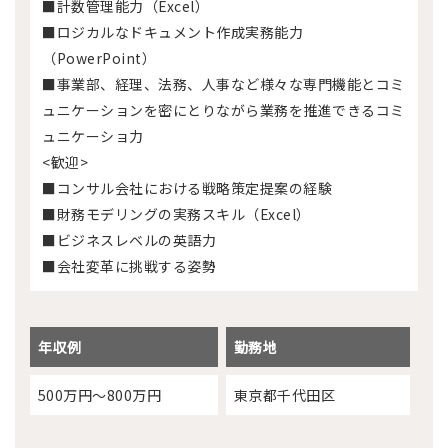
■計数管理能力（Excel）
■ロジカルなドキュメント作成実務能力
（PowerPoint）
■事業部、経理、法務、人事など様々な専門機能とコミ
ュニケーションを密にとりながら業務を推進できるコミ
ュニケーショ力
<歓迎>
■コンサル会社における戦略策定提案の経験
■財務モデリングの実務スキル（Excel）
■ビジネスレベルの英語力
■会社変革に挑戦する姿勢
年収例
勤務地
500万円～800万円
東京都千代田区