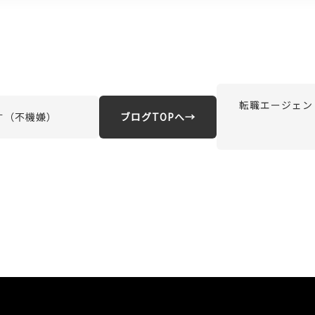
転職エージェン
す（不機嫌）
ブログTOPへ→