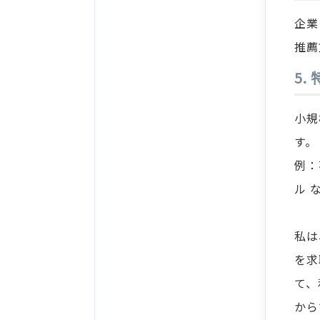
企業
推薦
5.
小規
す。
例：
ル 
私は
を求
て、
から